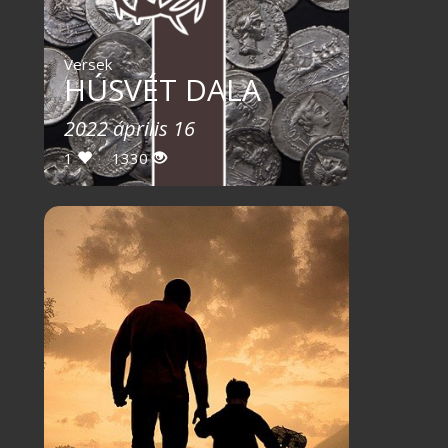
Versek
HÚSVÉT DALA
2022 április 16
1
1330