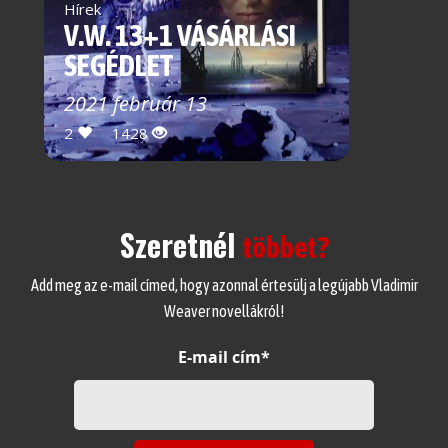
Hírek
V.W. 13+1 VÁSÁRLÁSI
SEGÉDLET
2021 február 13
2
1428
Szeretnél
többet?
Add meg az e-mail címed, hogy azonnal értesülj a legújabb Vladimir
Weaver novellákról!
E-mail cím*