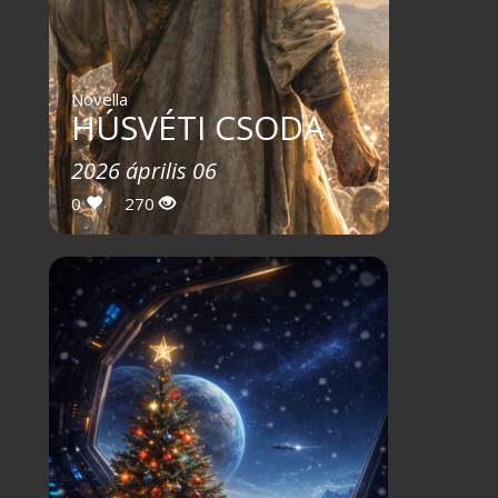
Novella
HÚSVÉTI CSODA
2026 április 06
0
270