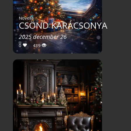
Novella
CSÖND KARÁCSONYA
2025 december 26
0
439