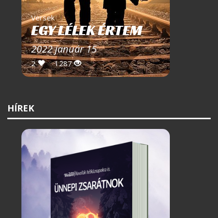
Versek
EGY LÉLEK ÉRTEM
2022 január 15
2
1287
HÍREK