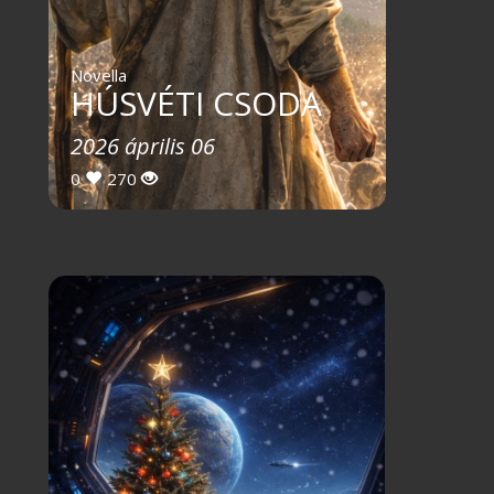
Novella
HÚSVÉTI CSODA
2026 április 06
0
270