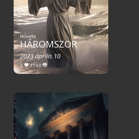
Novella
HÁROMSZOR
2023 április 10
3
1163