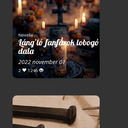
Novella
Láng’ló fanfárok lobogó
dala
2022 november 01
2
1246