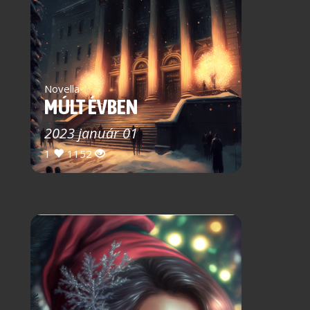
Novella
MÚLT ÉVBEN
2023 január 01
1
1152