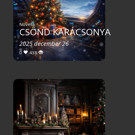
Novella
CSÖND KARÁCSONYA
2025 december 26
0
438