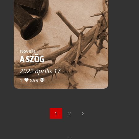
Novella
A SZÖG
2022 április 17
1
899
1
2
>