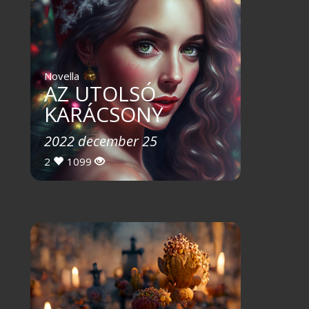
Novella
AZ UTOLSÓ
KARÁCSONY
2022 december 25
2
1099