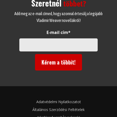
Szeretnél
többet?
Add meg az e-mail címed, hogy azonnal értesülj a legújabb
Vladimir Weaver novellákról!
E-mail cím*
Kérem a többit!
Adatvédelmi Nyilatkozatot
Általános Szerződési Feltételek