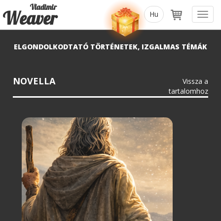
Vladimir
Weaver
Toggl
navig
ELGONDOLKODTATÓ TÖRTÉNETEK, IZGALMAS TÉMÁK
NOVELLA
Vissza a
tartalomhoz